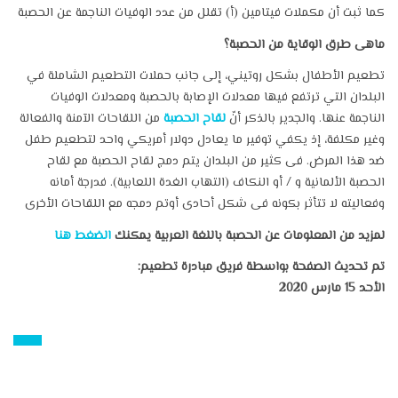
كما ثبت أن مكملات فيتامين (أ) تقلل من عدد الوفيات الناجمة عن الحصبة
ماهى طرق الوقاية من الحصبة؟
تطعيم الأطفال بشكل روتيني، إلى جانب حملات التطعيم الشاملة في
البلدان التي ترتفع فيها معدلات الإصابة بالحصبة ومعدلات الوفيات
الناجمة عنها. والجدير بالذكر أنّ
لقاح الحصبة
من اللقاحات الآمنة والفعالة
وغير مكلفة، إذ يكفي توفير ما يعادل دولار أمريكي واحد لتطعيم طفل
ضد هذا المرض. فى كثير من البلدان يتم دمج لقاح الحصبة مع لقاح
الحصبة الألمانية و / أو النكاف (التهاب الغدة اللعابية). فدرجة أمانه
وفعاليته لا تتأثر بكونه فى شكل أحادى أوتم دمجه مع اللقاحات الأخرى
لمزيد من المعلومات عن الحصبة باللغة العربية يمكنك
الضغط هنا
:تم تحديث الصفحة بواسطة فريق مبادرة تطعيم
الأحد 15 مارس 2020