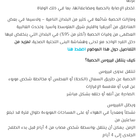
عرضة
لخطر الإصابة بالحصبة ومضاعفاتها، بما في ذلك الوفاة.
ومازالت الحصبة شائعة في كثير من البلدان النامية – ولاسيما في بعض
المناطق من أفريقيا واقليم شرق المتوسط وآسيا. وتحدث الغالبية
العظمى من وفيات الحصبة (أكثر من 95%) في البلدان التي ينخفض فيها
دخل الفرد الواحد مع تدنى وهشاشة البنى التحتية الصحية،
لمزيد من
التفاصيل حول هذا الموضوع
اضغط هنا
كيف ينتقل فيروس الحصبة؟
تنتقل عدوى فيروس
الحصبة عن طريق السعال (الكحة) أو العطس أو مخالطة شخص موبوء
عن قرب أو ملامسة الإفرازات
الصادرة عن أنفه أو حلقه بشكل مباشر.
ويظل الفيروس
نشطاً ومعدياً في الهواء أو على المساحات الموبوءة طوال فترة قد تبلغ
ساعتين من
الزمن. يمكن أن ينتقل بواسطة شخص مصاب من 4 أيام قبل بدء الطفح
الجلدى إلى 4 أيام