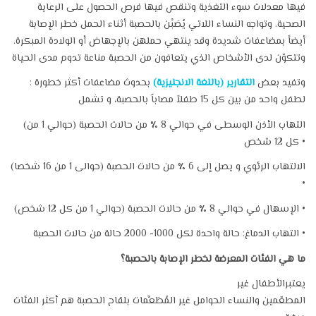
فيها معدلات سوء التغذية وتنقص فيها فرص الحصول على الرعاية
الصحية. وتواجه النساء اللاتي يُصَبْن بالحصبة أثناء الحمل خطر الإصابة
أيضاً بمضاعفات شديدة وقد ينتهي حملهن بالإجهاض أو الولادة المبكرة.
وتتكوّن لدى الأشخاص الذي يتعافون من الحصبة مناعة تدوم مدى الحياة
: وتفيد بعض
التقارير (باللغة الانجليزية)
بحدوث مضاعفات أكثر خطورة
لطفل واحد من بين كل 15 طفلاً مصاباً بالحصبة، و تشمل
(التهاب الأذن الوسطى في حوالي 8 ٪ من حالات الحصبة (حوالي 1 من
كل 12 شخص •
(الالتهاب الرئوي و يصل إلى 6 ٪ من حالات الحصبة (حوالى 1 من 16 شخصا
•
(الإسهال في حوالي 8 ٪ من حالات الحصبة (حوالي 1 من كل 12 شخص •
التهاب الدماغ: حالة واحدة لكل 1000- 2000 حالة من حالات الحصبة •
ما هي الفئات المعرضة لخطر الإصابة بالحصبة؟
يعتبرالأطفال غير
المطعّمين والنساء الحوامل غير المُطَعَّمات بلقاح الحصبة هم أكثر الفئات