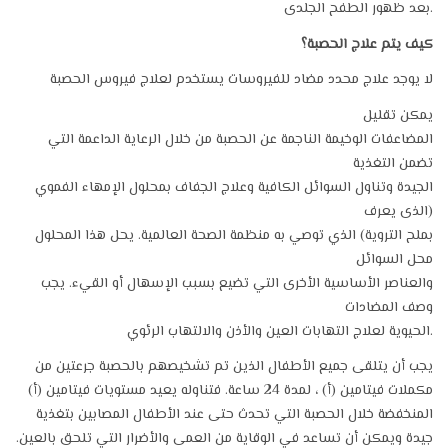
بعد ظهور الطفح الجلدى.
كيف يتم علاج الحصبة؟
لا يوجد علاج محدد مضاد للفيروسات يستخدم لعلاج فيروس الحصبة
يمكن تقليل
المضاعفات الوخيمة الناجمة عن الحصبة من خلال الرعاية الداعمة التي
تضمن التغذية
الجيدة وتناول السوائل الكافية وعلاج الجفاف بمحلول الإمهاء الفموي
(الذى يعرف
بملح التروية) الذي توصي به منظمة الصحة العالمية. يحل هذا المحلول
محل السوائل
والعناصر الأساسية الأخرى التي تضيع بسبب الإسهال أو القيء. يجب
وصف المضادات
الحيوية لعلاج التهابات العين والأذن والالتهاب الرئوي.
يجب أن يتلقى جميع الأطفال الذين تم تشخيصهم بالحصبة جرعتين من
مكملات فيتامين (أ) ، لمدة 24 ساعة. فتناوله يعيد مستويات فيتامين (أ)
المنخفضة خلال الحصبة التي تحدث حتى عند الأطفال المصابين بتغذية
جيدة ويمكن أن تساعد في الوقاية من العمى والأضرار التي تلحق بالعين.