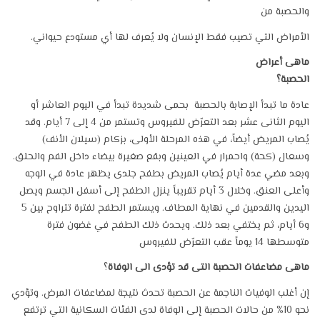
والحصبة من
.الأمراض التي تصيب فقط الإنسان ولا يُعرف لها أي مستودع حيواني
ماهى أعراض
الحصبة؟
عادة ما تبدأ الإصابة بالحصبة بحمى شديدة تبدأ في اليوم العاشر أو
اليوم الثانى عشر بعد التعرّض للفيروس وتستمر من 4 إلى 7 أيام. وقد
يُصاب المريض أيضاً، في هذه المرحلة الأولى، بزكام (سيلان الأنف)
وسعال (كحة) واحمرار في العينين وبقع صغيرة بيضاء داخل الفم والحلق.
وبعد مضي عدة أيام يُصاب المريض بطفح جلدى يظهر عادة في الوجه
وأعلى العنق. وخلال 3 أيام تقريباً ينزل الطفح إلى أسفل الجسم ويصل
اليدين والقدمين في نهاية المطاف. ويستمر الطفح لفترة تتراوح بين 5
و6 أيام، ثم يختفي بعد ذلك. ويحدث ذلك الطفح في غضون فترة
متوسطها 14 يوماً عقب التعرّض للفيروس
ماهى مضاعفات الحصبة التى قد تؤدى الى الوفاة
؟
إن أغلب الوفيات الناجمة عن الحصبة تحدث نتيجة لمضاعفات المرض. وتؤدي
نحو 10% من حالات الحصبة إلى الوفاة لدى الفئات السكانية التي ترتفع