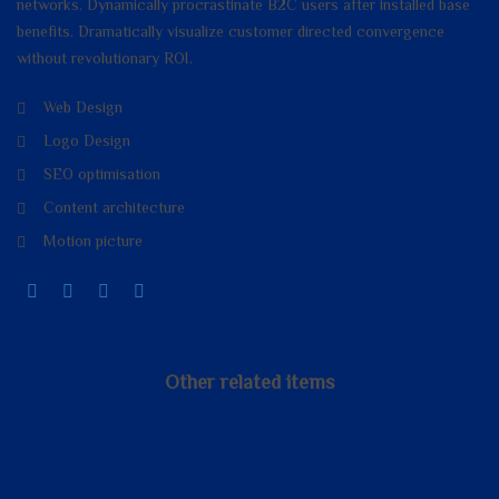
networks. Dynamically procrastinate B2C users after installed base
benefits. Dramatically visualize customer directed convergence
without revolutionary ROI.
Web Design
Logo Design
SEO optimisation
Content architecture
Motion picture
Other related items
Yellow
Risky
Yard