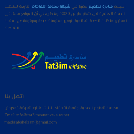
أصبحت
مبادرة تطعيم
عضوًا في
شبكة سلامة اللقاحات
التابعة لمنظمة
الصحة العالمية فى شهر مارس 2020. وهذا يعني أن الموقع مستوفى
لمعايير منظمة الصحة العالمية لتوفير معلومات جيدة وموثوقة عن سلامة
اللقاحات
اتصل بنا
مدرسة العلوم الصحية، جامعة الأحفاد للبنات، شارع العرضة، أمدرمان
Email: info@tat3iminitiative-auw.net
majdisabahelzain@gmail.com